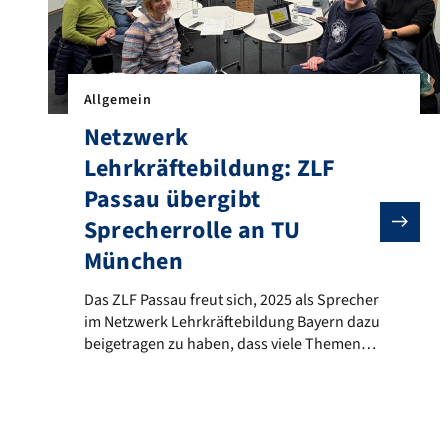
Allgemein
Netzwerk
Lehrkräftebildung: ZLF
Passau übergibt
Sprecherrolle an TU
München
Das ZLF Passau freut sich, 2025 als Sprecher im Netz
Das ZLF Passau freut sich, 2025 als Sprecher
im Netzwerk Lehrkräftebildung Bayern dazu
beigetragen zu haben, dass viele Themen
breit diskutiert wurden und übergibt die
Sprecherrolle nun an die Technische
Universität München (TUM). Am 12.
Dezember 2025 hat die Universität Passau