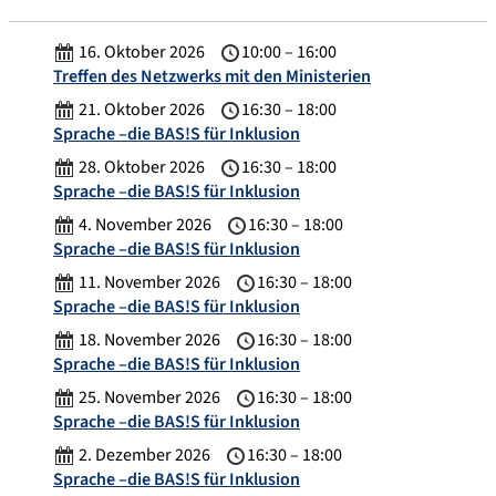
alle bayerischen Zentren für
Lehrkräftebildung sowie die Schools of
16. Oktober 2026
10:00 – 16:00
Education zu einem gemeinsamen
Treffen des Netzwerks mit den Ministerien
Netzwerktreffen nach Passau […]
21. Oktober 2026
16:30 – 18:00
Sprache –die BAS!S für Inklusion
28. Oktober 2026
16:30 – 18:00
Sprache –die BAS!S für Inklusion
4. November 2026
16:30 – 18:00
Sprache –die BAS!S für Inklusion
11. November 2026
16:30 – 18:00
Sprache –die BAS!S für Inklusion
18. November 2026
16:30 – 18:00
Sprache –die BAS!S für Inklusion
25. November 2026
16:30 – 18:00
Sprache –die BAS!S für Inklusion
2. Dezember 2026
16:30 – 18:00
Sprache –die BAS!S für Inklusion