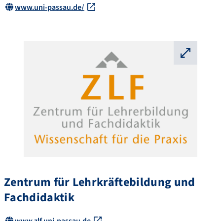
www.uni-passau.de/
⛶
Zentrum für Lehr­kräftebildung und
Fachdidaktik
www.zlf.uni-passau.de